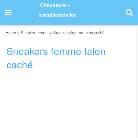
Skip
Chaussure –
to
lescahiersdalter
content
Home
»
Sneaker femme
»
Sneakers femme talon caché
Sneakers femme talon
caché