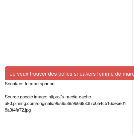
Je veux trouver des belles sneakers femme de marq
Sneakers femme spartoo
Source google image: https://s-media-cache-
ak0.pinimg.com/originals/96/66/88/9666883f7b0a4c516cebe01
8a3f4fa72.jpg