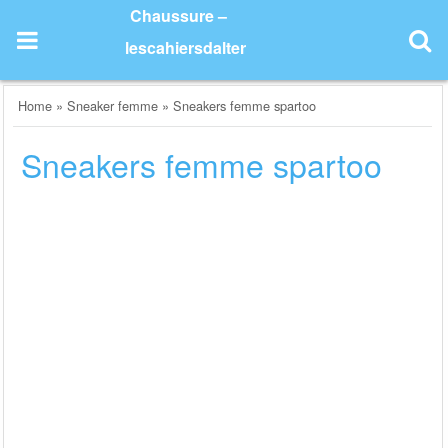
Skip
Chaussure –
to
lescahiersdalter
content
Home
»
Sneaker femme
»
Sneakers femme spartoo
Sneakers femme spartoo