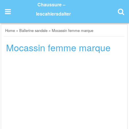
Skip
Chaussure –
to
lescahiersdalter
content
Home
»
Ballerine sandale
»
Mocassin femme marque
Mocassin femme marque