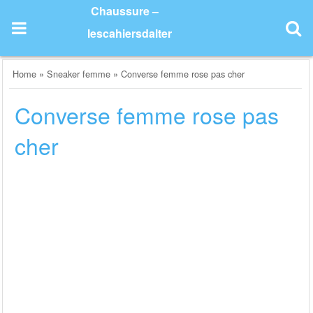
Skip
Chaussure –
to
lescahiersdalter
content
Home
»
Sneaker femme
»
Converse femme rose pas cher
Converse femme rose pas
cher