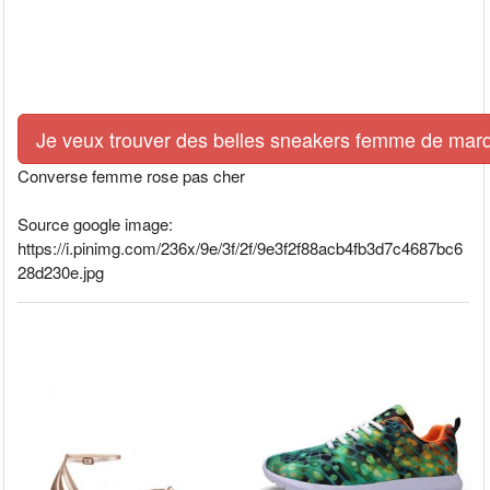
Je veux trouver des belles sneakers femme de marq
Converse femme rose pas cher
Source google image:
https://i.pinimg.com/236x/9e/3f/2f/9e3f2f88acb4fb3d7c4687bc6
28d230e.jpg