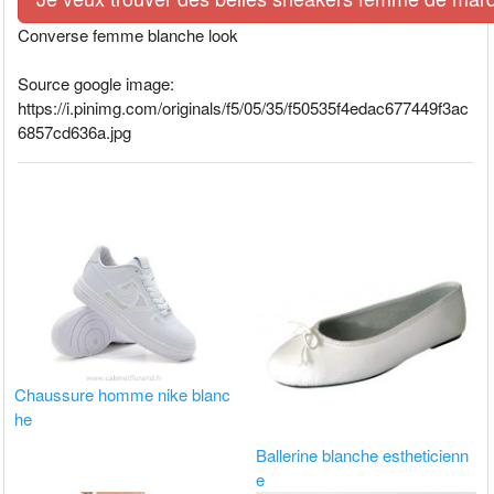
Converse femme blanche look
Source google image:
https://i.pinimg.com/originals/f5/05/35/f50535f4edac677449f3ac
6857cd636a.jpg
Chaussure homme nike blanc
he
Ballerine blanche estheticienn
e