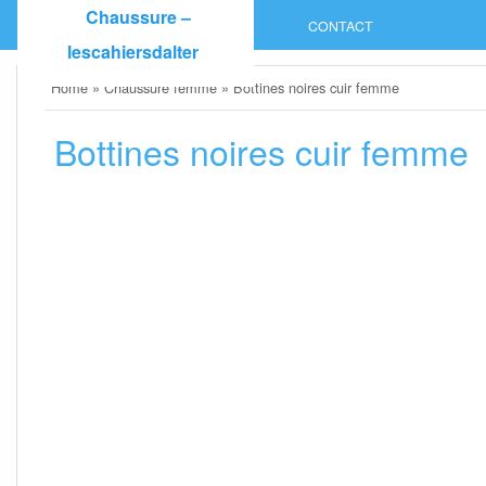
Skip
Chaussure –
CONTACT
to
lescahiersdalter
content
Home
»
Chaussure femme
»
Bottines noires cuir femme
Bottines noires cuir femme