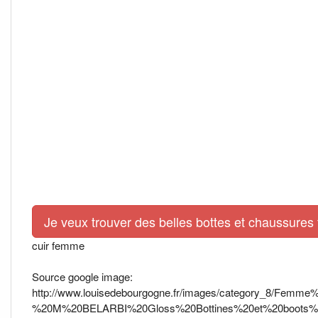
Je veux trouver des belles bottes et chaussures
cuir femme
Source google image:
http://www.louisedebourgogne.fr/images/category_8
%20M%20BELARBI%20Gloss%20Bottines%20et%20boots%